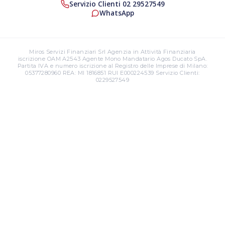
Servizio Clienti 02 29527549
WhatsApp
Miros Servizi Finanziari Srl Agenzia in Attività Finanziaria
iscrizione OAM A2543 Agente Mono Mandatario Agos Ducato SpA.
Partita IVA e numero iscrizione al Registro delle Imprese di Milano:
05377280960 REA: MI 1816851 RUI E000224539 Servizio Clienti:
0229527549